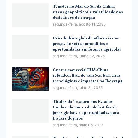
Tensões no Mar do Sul da China:
riscos geopolíticos e volatilidade nos
derivativos de energia
segunda-feira, agosto 11, 2025
Crise hídrica global: influência nos
preços de soft commodities e
oportunidades em futuros agrícolas
segunda-feira, junho 02, 2025
Guerra comercial EUA-China
reloaded: lista de sanções, barreiras
tecnológicas e impactos no Ibovespa
segunda-feira, julho 21, 2025
Títulos do Tesouro dos Estados
Unidos: dinâmica do déficit fiscal,
juros globais e oportunidades para
traders de juros
segunda-feira, maio 05, 2025