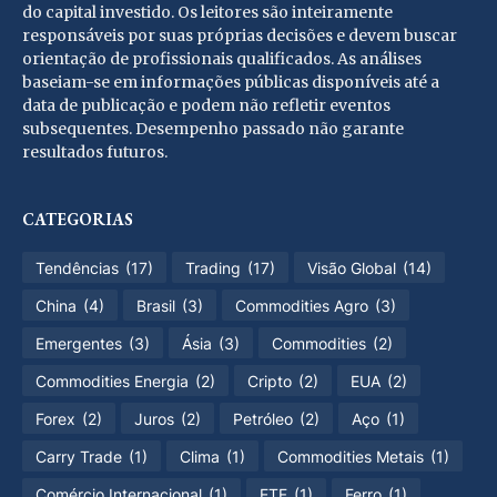
do capital investido. Os leitores são inteiramente
responsáveis por suas próprias decisões e devem buscar
orientação de profissionais qualificados. As análises
baseiam-se em informações públicas disponíveis até a
data de publicação e podem não refletir eventos
subsequentes. Desempenho passado não garante
resultados futuros.
CATEGORIAS
Tendências
(17)
Trading
(17)
Visão Global
(14)
China
(4)
Brasil
(3)
Commodities Agro
(3)
Emergentes
(3)
Ásia
(3)
Commodities
(2)
Commodities Energia
(2)
Cripto
(2)
EUA
(2)
Forex
(2)
Juros
(2)
Petróleo
(2)
Aço
(1)
Carry Trade
(1)
Clima
(1)
Commodities Metais
(1)
Comércio Internacional
(1)
ETF
(1)
Ferro
(1)