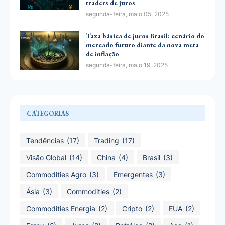
traders de juros
segunda-feira, maio 05, 2025
Taxa básica de juros Brasil: cenário do
mercado futuro diante da nova meta
de inflação
segunda-feira, maio 19, 2025
CATEGORIAS
Tendências
(17)
Trading
(17)
Visão Global
(14)
China
(4)
Brasil
(3)
Commodities Agro
(3)
Emergentes
(3)
Ásia
(3)
Commodities
(2)
Commodities Energia
(2)
Cripto
(2)
EUA
(2)