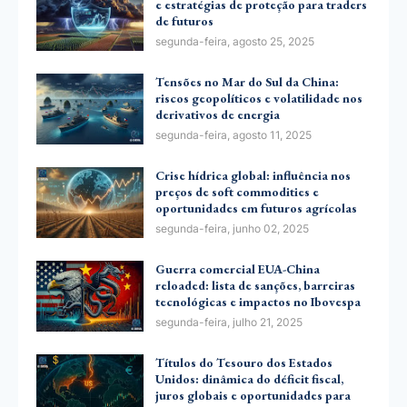
e estratégias de proteção para traders
de futuros
segunda-feira, agosto 25, 2025
Tensões no Mar do Sul da China:
riscos geopolíticos e volatilidade nos
derivativos de energia
segunda-feira, agosto 11, 2025
Crise hídrica global: influência nos
preços de soft commodities e
oportunidades em futuros agrícolas
segunda-feira, junho 02, 2025
Guerra comercial EUA-China
reloaded: lista de sanções, barreiras
tecnológicas e impactos no Ibovespa
segunda-feira, julho 21, 2025
Títulos do Tesouro dos Estados
Unidos: dinâmica do déficit fiscal,
juros globais e oportunidades para