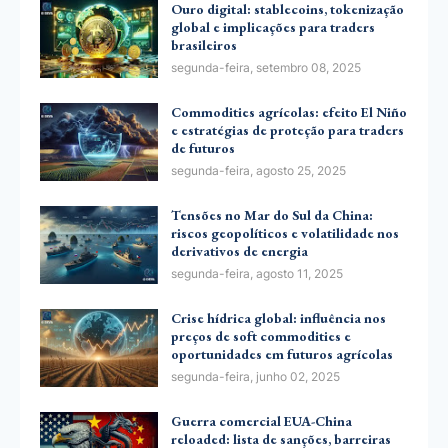
Ouro digital: stablecoins, tokenização
global e implicações para traders
brasileiros
segunda-feira, setembro 08, 2025
Commodities agrícolas: efeito El Niño
e estratégias de proteção para traders
de futuros
segunda-feira, agosto 25, 2025
Tensões no Mar do Sul da China:
riscos geopolíticos e volatilidade nos
derivativos de energia
segunda-feira, agosto 11, 2025
Crise hídrica global: influência nos
preços de soft commodities e
oportunidades em futuros agrícolas
segunda-feira, junho 02, 2025
Guerra comercial EUA-China
reloaded: lista de sanções, barreiras