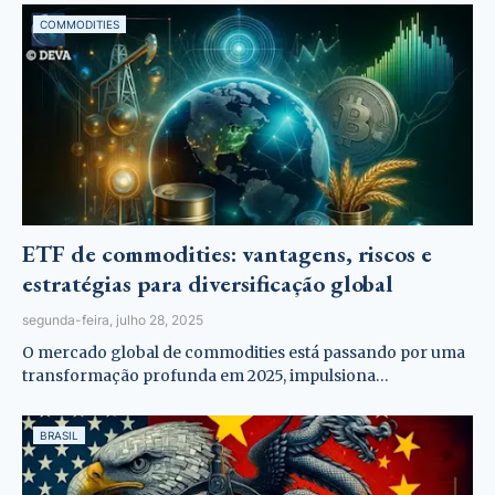
COMMODITIES
ETF de commodities: vantagens, riscos e
estratégias para diversificação global
segunda-feira, julho 28, 2025
O mercado global de commodities está passando por uma
transformação profunda em 2025, impulsiona…
BRASIL