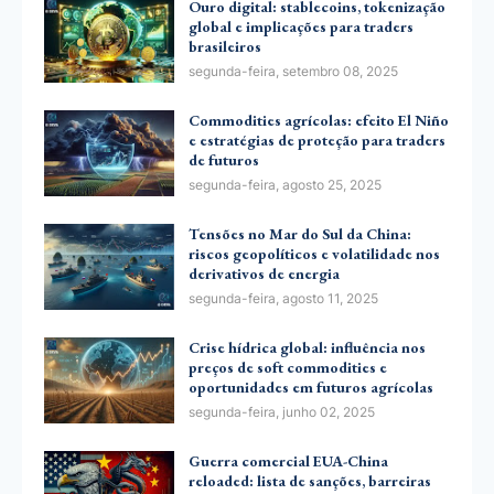
Ouro digital: stablecoins, tokenização
global e implicações para traders
brasileiros
segunda-feira, setembro 08, 2025
Commodities agrícolas: efeito El Niño
e estratégias de proteção para traders
de futuros
segunda-feira, agosto 25, 2025
Tensões no Mar do Sul da China:
riscos geopolíticos e volatilidade nos
derivativos de energia
segunda-feira, agosto 11, 2025
Crise hídrica global: influência nos
preços de soft commodities e
oportunidades em futuros agrícolas
segunda-feira, junho 02, 2025
Guerra comercial EUA-China
reloaded: lista de sanções, barreiras